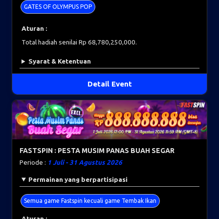
GATES OF OLYMPUS POP
Aturan :
Total hadiah senilai Rp 68,780,250,000.
Syarat & Ketentuan
Detail Event
FASTSPIN : PESTA MUSIM PANAS BUAH SEGAR
Periode :
1 Juli - 31 Agustus 2026
Permainan yang berpartisipasi
Semua game Fastspin kecuali game Tembak Ikan
Aturan :