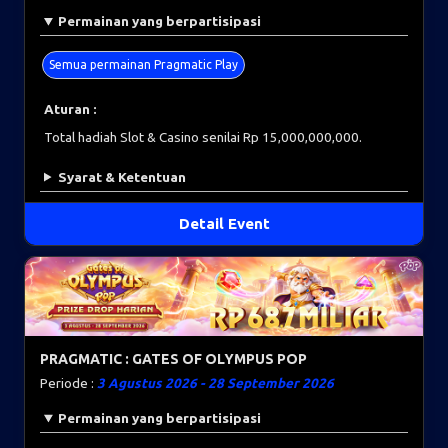
Permainan yang berpartisipasi
Semua permainan Pragmatic Play
Aturan :
Total hadiah Slot & Casino senilai Rp 15,000,000,000.
Syarat & Ketentuan
Detail Event
PRAGMATIC : GATES OF OLYMPUS POP
Periode :
3 Agustus 2026 - 28 September 2026
Permainan yang berpartisipasi