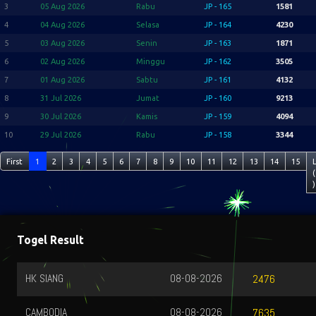
3
05 Aug 2026
Rabu
JP - 165
1581
4
04 Aug 2026
Selasa
JP - 164
4230
5
03 Aug 2026
Senin
JP - 163
1871
6
02 Aug 2026
Minggu
JP - 162
3505
7
01 Aug 2026
Sabtu
JP - 161
4132
8
31 Jul 2026
Jumat
JP - 160
9213
9
30 Jul 2026
Kamis
JP - 159
4094
10
29 Jul 2026
Rabu
JP - 158
3344
First
1
2
3
4
5
6
7
8
9
10
11
12
13
14
15
(
)
Togel Result
HK SIANG
08-08-2026
2476
CAMBODIA
08-08-2026
7635