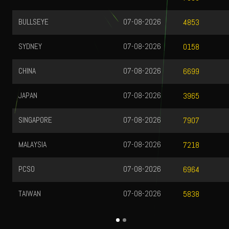
BULLSEYE
07-08-2026
4853
SYDNEY
07-08-2026
0158
CHINA
07-08-2026
6699
JAPAN
07-08-2026
3965
SINGAPORE
07-08-2026
7907
MALAYSIA
07-08-2026
7218
PCSO
07-08-2026
6964
TAIWAN
07-08-2026
5838