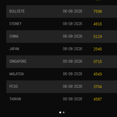
BULLSEYE
06-08-2026
7598
SYDNEY
06-08-2026
4816
CHINA
06-08-2026
0119
JAPAN
06-08-2026
2546
SINGAPORE
05-08-2026
0715
MALAYSIA
06-08-2026
4549
PCSO
06-08-2026
3704
TAIWAN
06-08-2026
4587