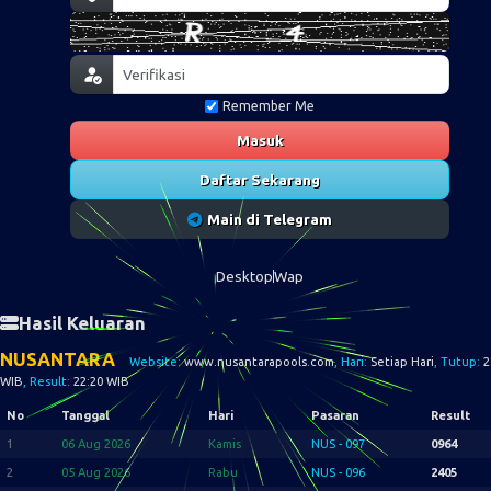
Remember Me
Masuk
Daftar Sekarang
Main di Telegram
Desktop
Wap
Hasil Keluaran
NUSANTARA
Website:
www.nusantarapools.com
, Hari:
Setiap Hari
, Tutup:
2
WIB
, Result:
22:20 WIB
No
Tanggal
Hari
Pasaran
Result
1
06 Aug 2026
Kamis
NUS - 097
0964
2
05 Aug 2026
Rabu
NUS - 096
2405