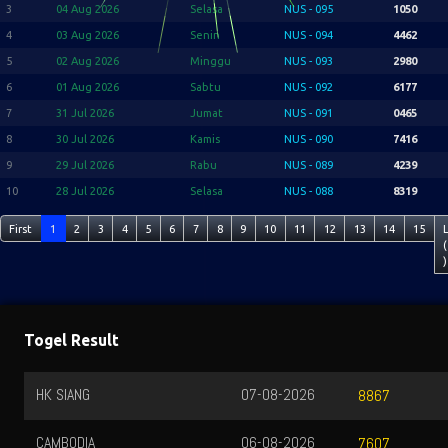
3
04 Aug 2026
Selasa
NUS - 095
1050
4
03 Aug 2026
Senin
NUS - 094
4462
5
02 Aug 2026
Minggu
NUS - 093
2980
6
01 Aug 2026
Sabtu
NUS - 092
6177
7
31 Jul 2026
Jumat
NUS - 091
0465
8
30 Jul 2026
Kamis
NUS - 090
7416
9
29 Jul 2026
Rabu
NUS - 089
4239
10
28 Jul 2026
Selasa
NUS - 088
8319
First
1
2
3
4
5
6
7
8
9
10
11
12
13
14
15
(
)
Togel Result
HK SIANG
07-08-2026
8867
CAMBODIA
06-08-2026
7607