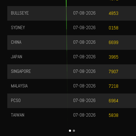
BULLSEYE
07-08-2026
4853
SYDNEY
07-08-2026
0158
CHINA
07-08-2026
6699
JAPAN
07-08-2026
3965
SINGAPORE
07-08-2026
7907
MALAYSIA
07-08-2026
7218
PCSO
07-08-2026
6964
TAIWAN
07-08-2026
5838