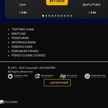
 NOW
BET N
Sparta Praha
SK Sturm Graz
-1
0.96
-0.5
0.95
TENTANG KAMI
BANTUAN
PERATURAN
INFORMASI BANK
HUBUNGI KAMI
KEBIJAKAN PRIVASI
PERSETUJUAN COOKIES
© 2015 - 2026 Copyright JAGOANSPIN.
All Rights Reserved.
LAPOR PUSAT