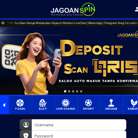
SPIN, Pastikan Hanya Melakukan Deposit Melalui LiveChat | WhatsApp | Telegram Yang Tersedia Di Si
TOGEL
SLOT
LIVE CASINO
SPORT
ARCADE
SABU