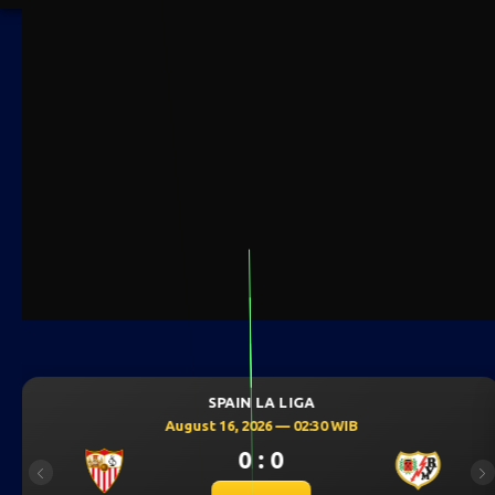
SPAIN LA LIGA
st 16, 2026 — 02:30 WIB
August
0 : 0
Previous
Ne