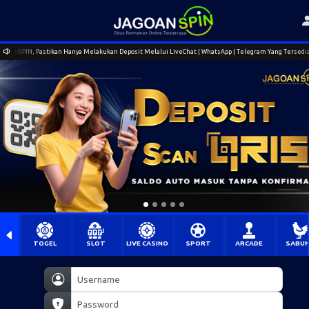
ANSPIN, Pastikan Hanya Melakukan Deposit Melalui LiveChat | WhatsApp | Telegram Yang Tersedia Di 
TOGEL
SLOT
LIVE CASINO
SPORT
ARCADE
SABU