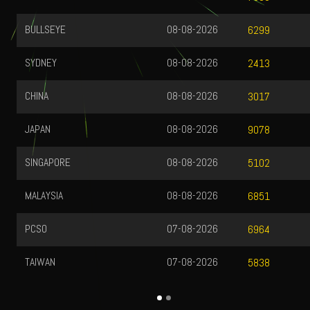
BULLSEYE
08-08-2026
6299
SYDNEY
08-08-2026
2413
CHINA
08-08-2026
3017
JAPAN
08-08-2026
9078
SINGAPORE
08-08-2026
5102
MALAYSIA
08-08-2026
6851
PCSO
07-08-2026
6964
TAIWAN
07-08-2026
5838